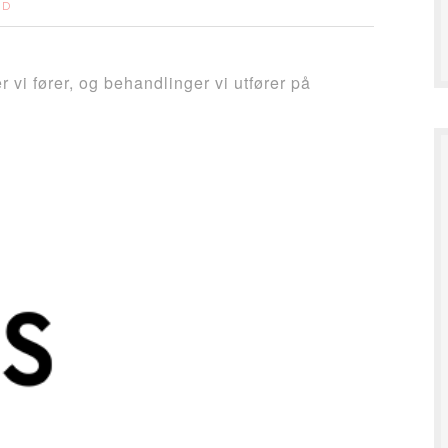
UD
r vi fører, og behandlinger vi utfører på