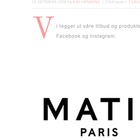
13. OCTOBER 2019
KAI HENNING
TILB
by
filed under:
V
i legger ut våre tilbud og produkte
Facebook og Instagram.