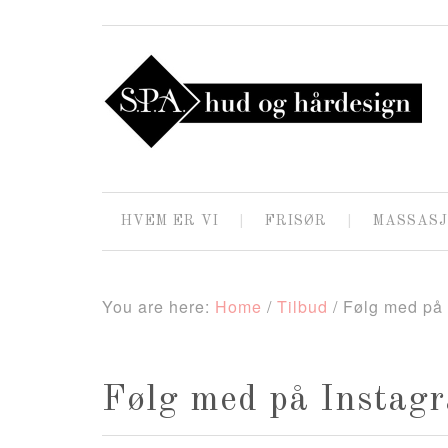
HVEM ER VI
FRISØR
MASSASJ
You are here:
Home
/
Tilbud
/
Følg med på 
Følg med på Instag