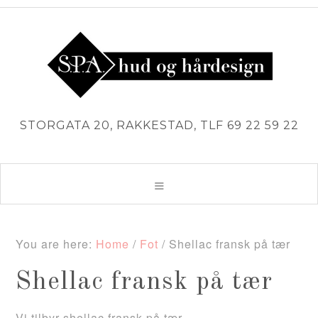
STORGATA 20, RAKKESTAD, TLF 69 22 59 22
You are here:
Home
/
Fot
/
Shellac fransk på tær
Shellac fransk på tær
Vi tilbyr shellac fransk på tær.