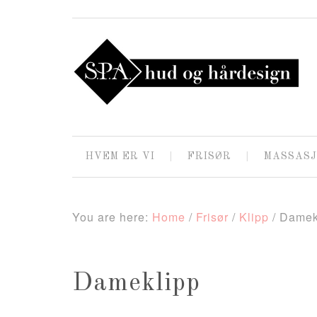
HVEM ER VI
FRISØR
MASSASJ
You are here:
Home
/
Frisør
/
Klipp
/
Damek
Dameklipp